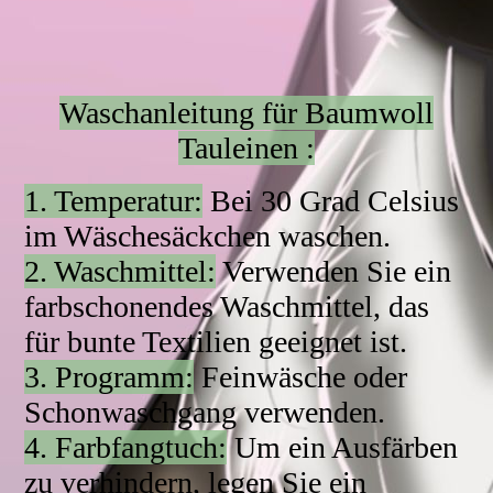
IMG_2873
Waschanleitung für Baumwoll
Tauleinen :
1. Temperatur:
Bei 30 Grad Celsius
im Wäschesäckchen waschen.
2. Waschmittel:
Verwenden Sie ein
farbschonendes Waschmittel, das
für bunte Textilien geeignet ist.
3. Programm:
Feinwäsche oder
Schonwaschgang verwenden.
4. Farbfangtuch:
Um ein Ausfärben
zu verhindern, legen Sie ein