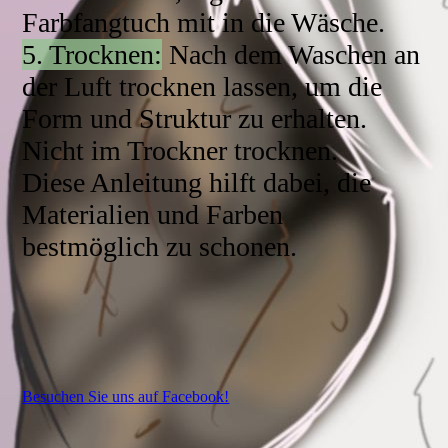
Farbfangtuch mit in die Wäsche.
5. Trocknen:
Nach dem Waschen an
der Luft trocknen lassen, um die
Form und Struktur zu erhalten.
Nicht im Trockner trocknen.
Diese Anleitung hilft dabei, die
Materialien und Farben
bestmöglich zu schonen.
Besuchen Sie uns auf Facebook!