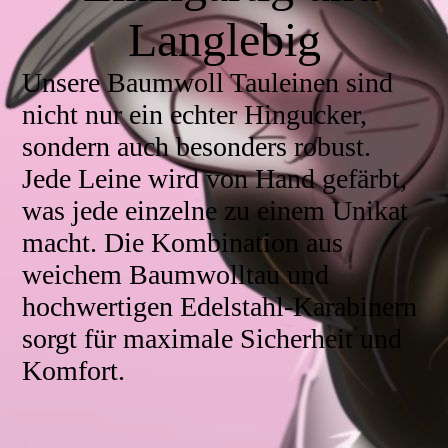
Langlebig
Unsere Baumwoll Tauleinen sind
nicht nur ein echter Hingucker,
sondern auch besonders robust.
Jede Leine wird von Hand gefärbt,
was jede einzelne zu einem Unikat
macht. Die Kombination aus
weichem Baumwolltau und
hochwertigen Edelstahl-Karabinern
sorgt für maximale Sicherheit und
Komfort.