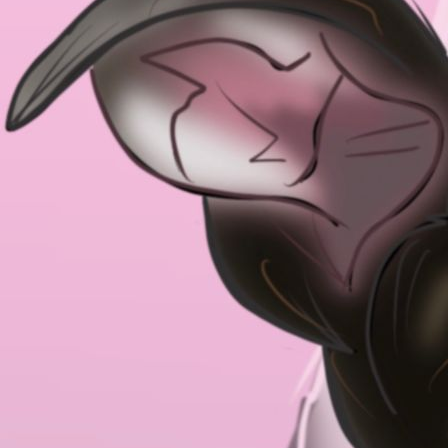
E452743D-8E63-4528-AFA0-0B7A4BBF9F9E