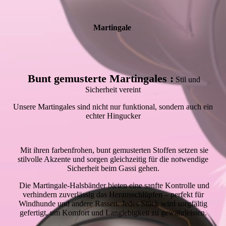
Martingale
Bunt gemusterte Martingales :
Stil und
Sicherheit vereint
Unsere Martingales sind nicht nur funktional, sondern auch ein
echter Hingucker
Mit ihren farbenfrohen, bunt gemusterten Stoffen setzen sie
stilvolle Akzente und sorgen gleichzeitig für die notwendige
Sicherheit beim Gassi gehen.
Die Martingale-Halsbänder bieten eine sanfte Kontrolle und
verhindern zuverlässig das Herausschlüpfen – perfekt für
Windhunde und andere Rassen. Jedes Stück wird sorgfältig
gefertigt, um Komfort und Langlebigkeit zu gewährleisten.